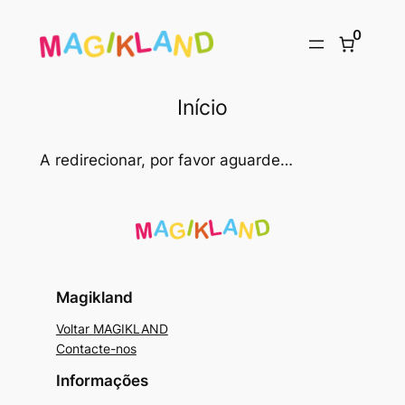
Saltar
0
para
o
conteúdo
Início
A redirecionar, por favor aguarde…
Magikland
Voltar MAGIKLAND
Contacte-nos
Informações